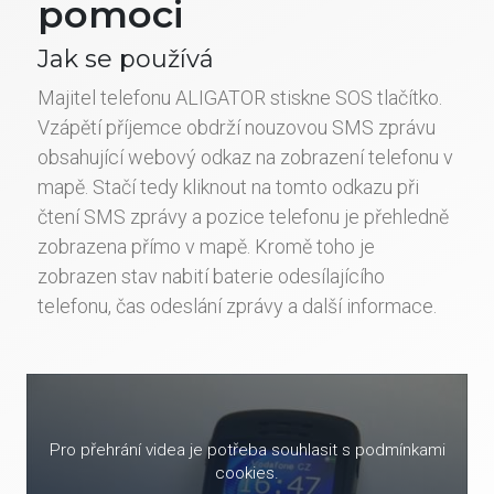
pomoci
Jak se používá
Majitel telefonu ALIGATOR stiskne SOS tlačítko.
Vzápětí příjemce obdrží nouzovou SMS zprávu
obsahující webový odkaz na zobrazení telefonu v
mapě. Stačí tedy kliknout na tomto odkazu při
čtení SMS zprávy a pozice telefonu je přehledně
zobrazena přímo v mapě. Kromě toho je
zobrazen stav nabití baterie odesílajícího
telefonu, čas odeslání zprávy a další informace.
Pro přehrání videa je potřeba souhlasit s podmínkami
cookies.