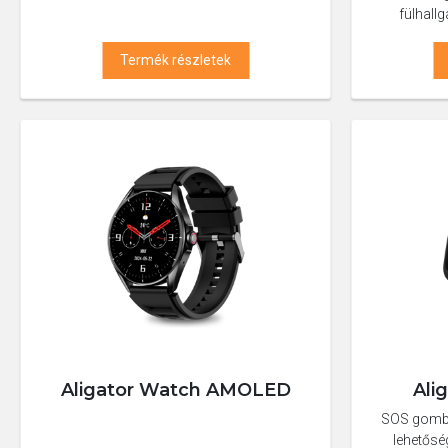
fülhall
Termék részletek
Aligator Watch AMOLED
Ali
SOS gomb 
lehetősé