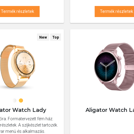
Termék részletek
Termék részletek
New
Top
gator Watch Lady
Aligator Watch L
óra. Formatervezett fém ház.
észletek. A szíjkészlet tartozék.
ar menü és alkalmazás.