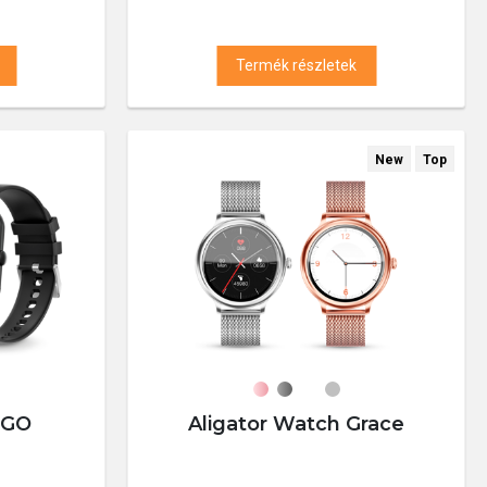
Termék részletek
New
Top
 GO
Aligator Watch Grace