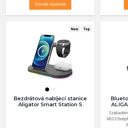
Termék részletek
New
Top
Bezdrátová nabíjecí stanice
Bluet
Aligator Smart Station S
ALIGA
Szabadtére
ABS3 Beépít
W