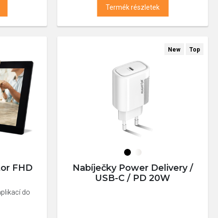
Termék részletek
New
Top
tor FHD
Nabíječky Power Delivery /
USB-C / PD 20W
plikací do