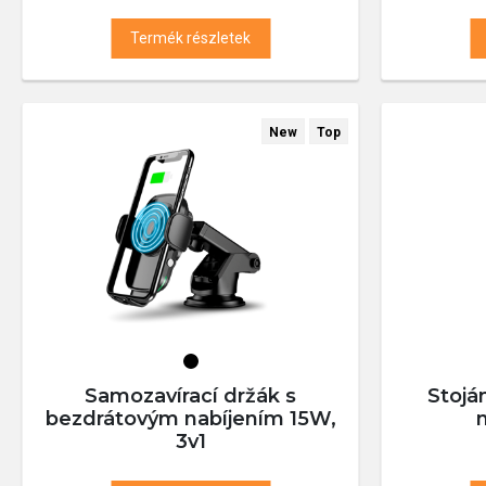
Termék részletek
New
Top
Samozavírací držák s
Stojá
bezdrátovým nabíjením 15W,
3v1