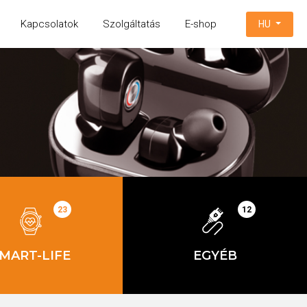
Kapcsolatok
Szolgáltatás
E-shop
HU
23
12
MART-LIFE
EGYÉB