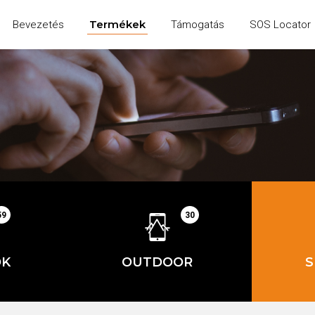
Termékek
Bevezetés
Támogatás
SOS Locator
59
30
OK
OUTDOOR
S