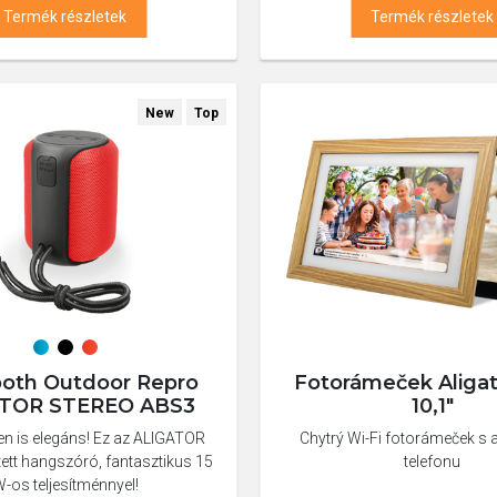
Termék részletek
Termék részletek
New
Top
ooth Outdoor Repro
Fotorámeček Aliga
TOR STEREO ABS3
10,1"
n is elegáns! Ez az ALIGATOR
Chytrý Wi-Fi fotorámeček s a
ett hangszóró, fantasztikus 15
telefonu
-os teljesítménnyel!