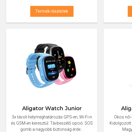
Termék részletek
Aligator Watch Junior
Ali
3x távoli helymeghatározás GPS-en, Wi-Fi-n
Okos női 
és GSM-en keresztül. Távbeszélő opció. SOS
Kidolgozott r
gomb a nagyobb biztonság érde...
Magy