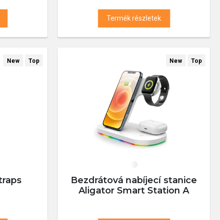
Termék részletek
New
Top
New
Top
traps
Bezdrátová nabíjecí stanice
Aligator Smart Station A