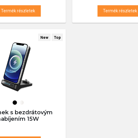
Termék részletek
Termék részletek
New
Top
nek s bezdrátovým
nabíjením 15W